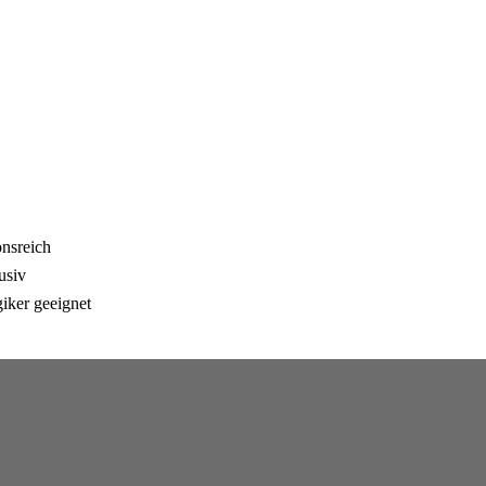
onsreich
usiv
giker geeignet